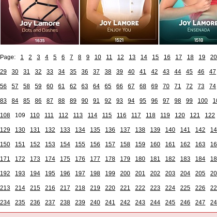
Page:
1
2
3
4
5
6
7
8
9
10
11
12
13
14
15
16
17
18
19
20
29
30
31
32
33
34
35
36
37
38
39
40
41
42
43
44
45
46
47
56
57
58
59
60
61
62
63
64
65
66
67
68
69
70
71
72
73
74
83
84
85
86
87
88
89
90
91
92
93
94
95
96
97
98
99
100
1
108
109
110
111
112
113
114
115
116
117
118
119
120
121
122
129
130
131
132
133
134
135
136
137
138
139
140
141
142
14
150
151
152
153
154
155
156
157
158
159
160
161
162
163
16
171
172
173
174
175
176
177
178
179
180
181
182
183
184
18
192
193
194
195
196
197
198
199
200
201
202
203
204
205
20
213
214
215
216
217
218
219
220
221
222
223
224
225
226
22
234
235
236
237
238
239
240
241
242
243
244
245
246
247
24